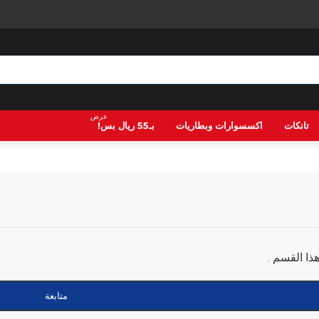
عرض
تانكات
اكسسوارات وبطاريات
بـ55 ريال بس!
ذا القسم .
متابعة