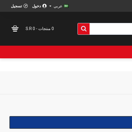
عربي
دخول
تسجيل
0 منتجات - S.R 0