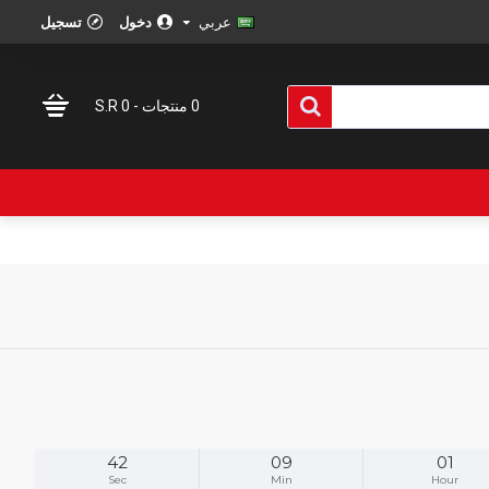
عربي
دخول
تسجيل
0 منتجات - S.R 0
42
09
01
Sec
Min
Hour