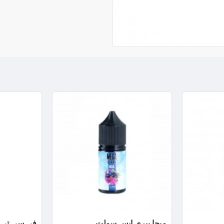
ميجا بيري ايس سولت
في سي تي 