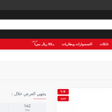
عرض
تانكات
اكسسوارات وبطاريات
بـ55 ريال بس!
-8 %
ينتهي العرض خلال :
جديد
142
Day