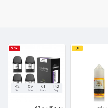
نار
-15 %
42
09
01
142
Sec
Min
Hour
Day
سولت
بودات كاليبرن A2