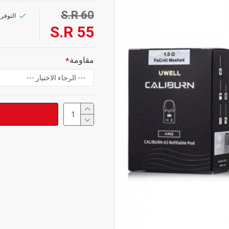
S.R 60
التوفر:
S.R 55
مقاومة