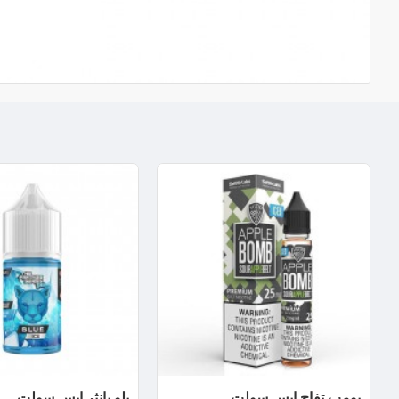
بومب تفاح ايس سولت
بلو بانثر ايس سولت