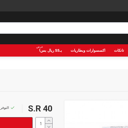
عرض
تانكات
اكسسوارات وبطاريات
بـ55 ريال بس!
S.R 40
التوفر: