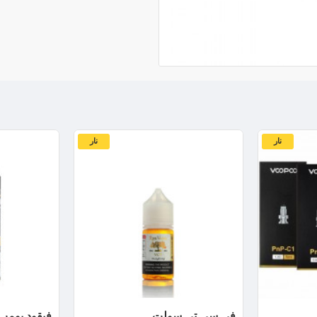
نار
نار
في سي تي سولت
فيقود بومب