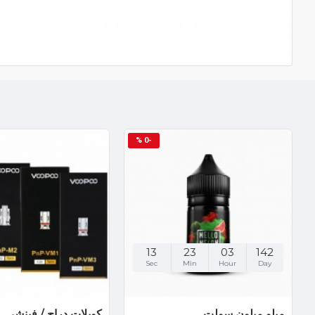
-0 %
13
23
03
142
Sec
Min
Hour
Day
ميلو ميلون سولت
كويلات دراج / فينشي