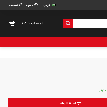
عربي
دخول
تسجيل
0 منتجات - S.R 0
متوفر
اضافة للسلة