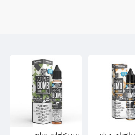
 مانجو ايس سولت
بومب تفاح ايس سولت