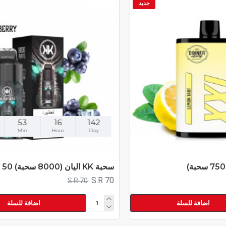
جديد
53
16
142
Min
Hour
Day
سحبة KK اليان (8000 سحبة) 50 نيكوتين
S.R 70
S.R 70
اضافة للسلة
اضافة للسلة