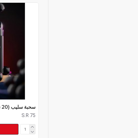
سحبة سليب (20 نيكوتين)
S.R 75