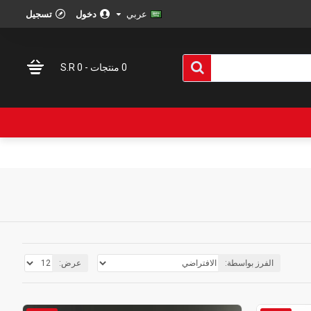
عربي
دخول
تسجيل
0 منتجات - S.R 0
الفرز بواسطة:
عرض: