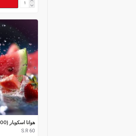
هوانا اسكوبار (6000 سحبة) 20 نيكوتين
S.R 60