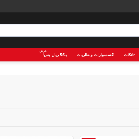
عرض
تانكات
اكسسوارات وبطاريات
بـ55 ريال بس!