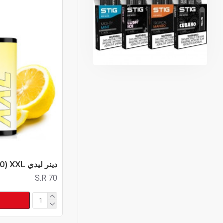
دينر ليدي XXL (7500 سحبة)
S.R 70