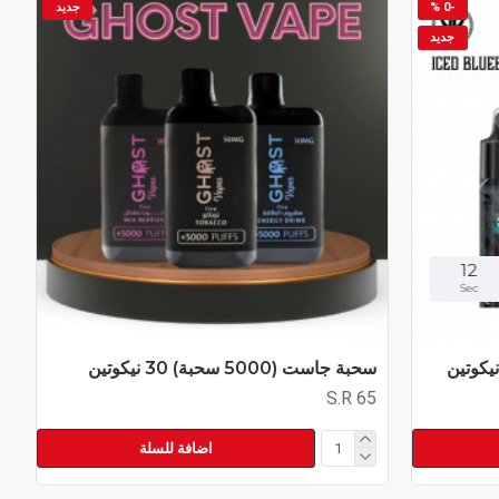
-0 %
جديد
جديد
11
Sec
سحبة جاست (5000 سحبة) 30 نيكوتين
S.R 65
اضافة للسلة