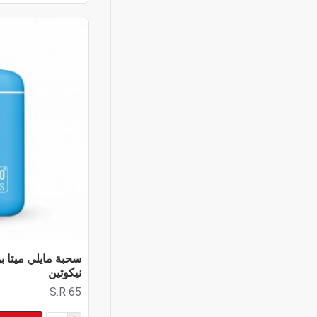
نيكوتين
S.R 65