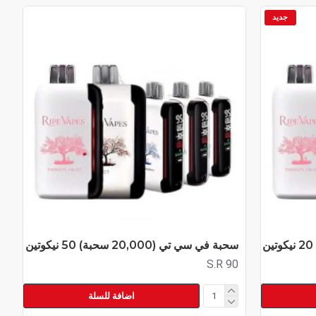
جديد
سحبة في سي تي (20,000 سحبة) 50 نيكوتين
S.R 90
اضافة للسلة