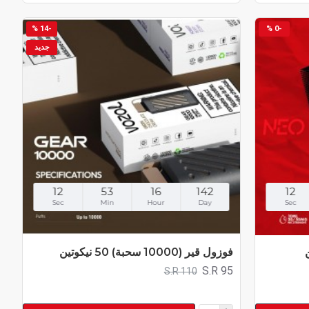
-14 %
-0 %
جديد
11
53
16
142
11
Sec
Min
Hour
Day
Sec
فوزول قير (10000 سحبة) 50 نيكوتين
S.R 95
S.R 110