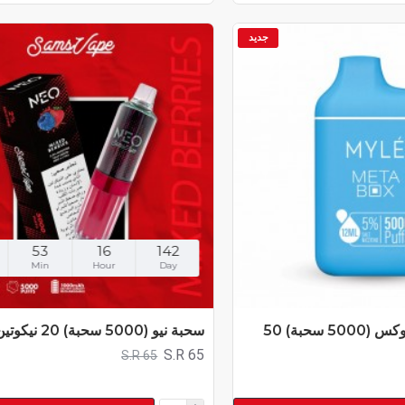
جديد
53
16
142
Min
Hour
Day
سحبة مايلي ميتا بوكس (5000 سحبة) 50
سحبة نيو (5000 سحبة) 20 نيكوتين
S.R 65
S.R 65