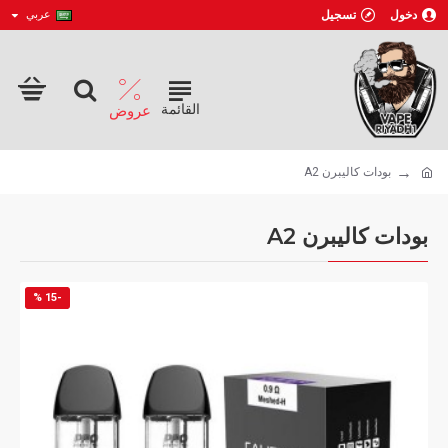
دخول
تسجيل
عربي
بودات كاليبرن A2
بودات كاليبرن A2
-15 %