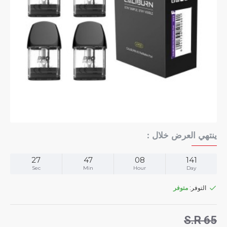
ينتهي العرض خلال :
27
47
08
141
Sec
Min
Hour
Day
التوفر:
متوفر
S.R 65