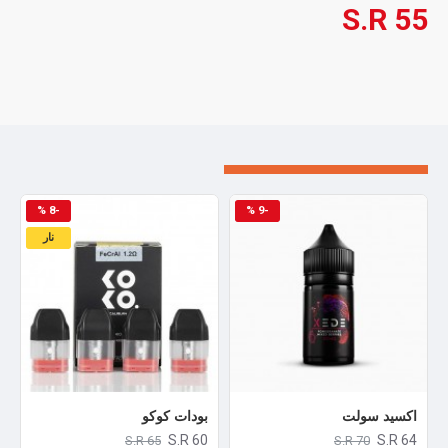
S.R 55
-8 %
-9 %
نار
اكسيد سولت
بودات كوكو
S.R 60
S.R 64
S.R 65
S.R 70